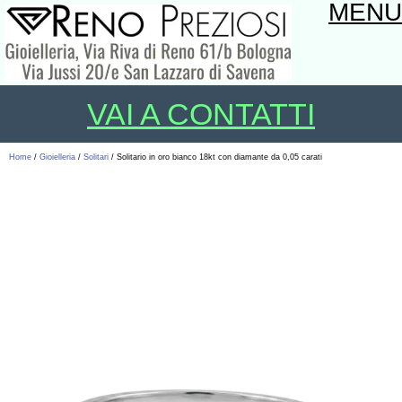
MENU
VAI A CONTATTI
Home
/
Gioielleria
/
Solitari
/ Solitario in oro bianco 18kt con diamante da 0,05 carati